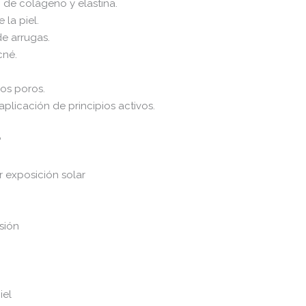
 de colágeno y elastina.
 la piel.
e arrugas.
cné.
os poros.
 aplicación de principios activos.
?
 exposición solar
sión
iel