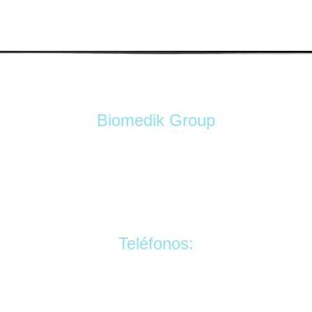
Biomedik Group
ana de ingeniería biomédica, especializada en equ
Teléfonos:
3017511614 - 3015711642